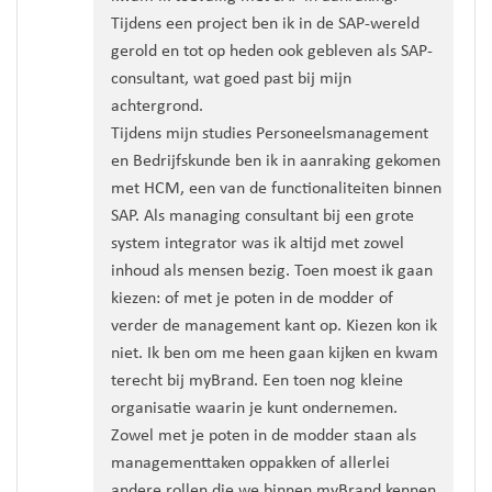
Tijdens een project ben ik in de SAP-wereld
gerold en tot op heden ook gebleven als SAP-
consultant, wat goed past bij mijn
achtergrond.
Tijdens mijn studies Personeelsmanagement
en Bedrijfskunde ben ik in aanraking gekomen
met HCM, een van de functionaliteiten binnen
SAP. Als managing consultant bij een grote
system integrator was ik altijd met zowel
inhoud als mensen bezig. Toen moest ik gaan
kiezen: of met je poten in de modder of
verder de management kant op. Kiezen kon ik
niet. Ik ben om me heen gaan kijken en kwam
terecht bij myBrand. Een toen nog kleine
organisatie waarin je kunt ondernemen.
Zowel met je poten in de modder staan als
managementtaken oppakken of allerlei
andere rollen die we binnen myBrand kennen.