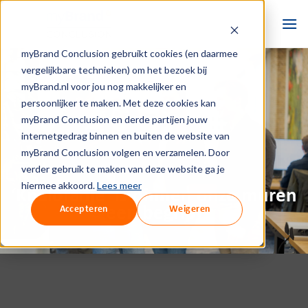
Ga
naar
inhoud
myBrand Conclusion gebruikt cookies (en daarmee
vergelijkbare technieken) om het bezoek bij
myBrand.nl voor jou nog makkelijker en
persoonlijker te maken. Met deze cookies kan
myBrand Conclusion en derde partijen jouw
internetgedrag binnen en buiten de website van
myBrand Conclusion volgen en verzamelen. Door
verder gebruik te maken van deze website ga je
hiermee akkoord.
Lees meer
‘Knaloranje’ is binnen onze muren
een begrip!
Accepteren
Weigeren