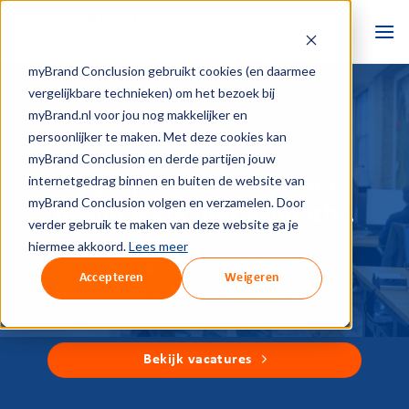
Ga
naar
inhoud
myBrand Conclusion gebruikt cookies (en daarmee
vergelijkbare technieken) om het bezoek bij
myBrand.nl voor jou nog makkelijker en
persoonlijker te maken. Met deze cookies kan
myBrand Conclusion en derde partijen jouw
Bij myBrand Conclusion
internetgedrag binnen en buiten de website van
myBrand Conclusion volgen en verzamelen. Door
begint werk met aandacht.
verder gebruik te maken van deze website ga je
hiermee akkoord.
Lees meer
We werken in het ritme van vandaag
en kijken vooruit naar morgen,
Accepteren
Weigeren
samen met klanten én collega’s.
Bekijk vacatures