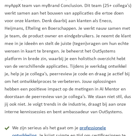
myAppX team van myBrand Conclusion. Dit team (25+ collega’s)
werkt samen aan het bouwen van applicaties die ertoe doen
voor onze klanten. Denk daarbij aan klanten als Eneco,
Heijmans, Efteling en Boerschappen. Je werkt nauw samen met
je team, de product owner en eindgebruikers. Je neemt de klant
mee in je ideeën en stelt de juiste (tegen)vragen om hun echte
wensen in kaart te brengen. Je beheerst het OutSystems
platform in brede zin, waarbij je een holistisch overzicht hebt
van de verschillende applicaties. Tijdens je werkdag ontwikkel
je, help je je collega’s, peerreview je code en draag je actief bij
om het ontwikkelproces te verbeteren. Jouw oplossingen
hebben een positieve impact op de metingen in AI Mentor en
doorstaan de peerreview van je collega’s. We staan niet stil, dus
jij ook niet. Je volgt trends in de industrie, draagt bij aan onze
interne kennissessies en bent ambassadeur van OutSystems.
We zijn serieus als het gaat om je
professionele
ontwikkeling
. Je krijgt ruimte en tijd om certificeringen te