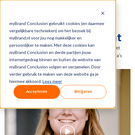
← Vacatures
myBrand Conclusion gebruikt cookies (en daarmee
vergelijkbare technieken) om het bezoek bij
OutSystems consultant
myBrand.nl voor jou nog makkelijker en
persoonlijker te maken. Met deze cookies kan
Jij bent de OutSystems-specialist die impact maakt met
myBrand Conclusion en derde partijen jouw
effectieve softwareoplossingen en coaching van collega’s
internetgedrag binnen en buiten de website van
myBrand Conclusion volgen en verzamelen. Door
verder gebruik te maken van deze website ga je
hiermee akkoord.
Lees meer
Accepteren
Weigeren