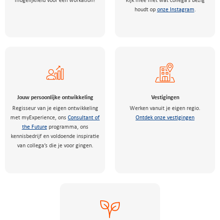
mogelijkheid voor een workation!
Kijk mee met wat collega’s bezig
houdt op
onze Instagram
.
Jouw persoonlijke ontwikkeling
Vestigingen
Regisseur van je eigen ontwikkeling
Werken vanuit je eigen regio.
met myExperience, ons
Consultant of
Ontdek onze vestigingen
the Future
programma, ons
kennisbedrijf en voldoende inspiratie
van collega’s die je voor gingen.