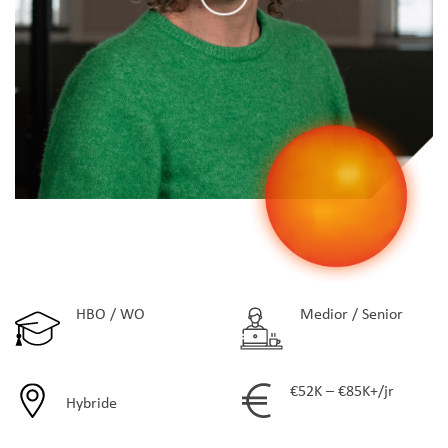
HBO / WO
Medior / Senior
€52K – €85K+/jr
Hybride