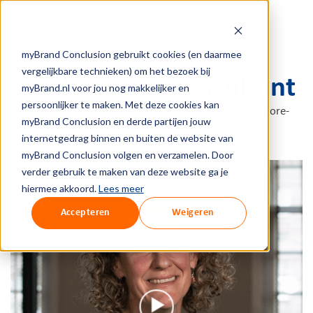
← Vacatures
myBrand Conclusion gebruikt cookies (en daarmee
vergelijkbare technieken) om het bezoek bij
SAP Business consultant
myBrand.nl voor jou nog makkelijker en
persoonlijker te maken. Met deze cookies kan
De frontrunner tijdens de Discovery-, Prepare- en Explore-
myBrand Conclusion en derde partijen jouw
fase van een SAP-project.
internetgedrag binnen en buiten de website van
myBrand Conclusion volgen en verzamelen. Door
verder gebruik te maken van deze website ga je
hiermee akkoord.
Lees meer
Accepteren
Weigeren