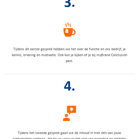
3.
Tijdens dit eerste gesprek hebben we het over de functie en ons bedrijf, je
kennis, ervaring en motivatie. Ook kun je kijken of je bij myBrand Conclusion
past.
4.
Tijdens het tweede gesprek gaan we de inhoud in met één van jouw
toekomstige collega’s, die bij jou past op het vlak van expertise en ambitie.