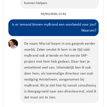
kunnen helpen.
02/01/2026, 11:41
Is er iemand binnen
myBrand
een voorbeeld voor jou?
Waarom?
De naam Marcel kwam in ons gesprek eerder
voorbij. Zeker omdat ik hem in de tijd v
óó
r
myBrand
ook al kende
en het eerste SAP-
project met hem heb gedaan. Daar leer je
ontzettend veel van.
Uiteindelijk ben ik ook
door hem, als toenmalig
e
d
irecteur van oud-
vestiging Amstelveen, aangenomen bij
myBrand
.
Als je ziet hoe hij vanuit consultancy
is doorgegroeid naar
een directeursrol
, vind ik
dat mooi om te zien.