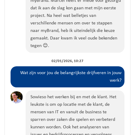
myBrand
.
Marcel heeft
er mede voor gezorgd
dat ik aan de slag kon gaan met mijn eerste
project.
Na heel wat belletjes van
verschillende mensen om over te stappen
naar
myBrand
, heb ik
uiteindelijk die keuze
gemaakt.
Daar kwam ik veel oude bekenden
tegen
😊
.
02/01/2026, 10:27
Wat zijn voor jou de belangrijkste drijfveren
in jouw
werk
?
Sowieso het werken bij en met de klant
.
Het
leukste is om op locatie met
de
klant
, de
mensen van IT en vanuit de business te
sparren over zaken die spelen en verbeterd
kunnen worden.
Ook het analyseren van
issues en bedrijfsprocessen en vervolgens