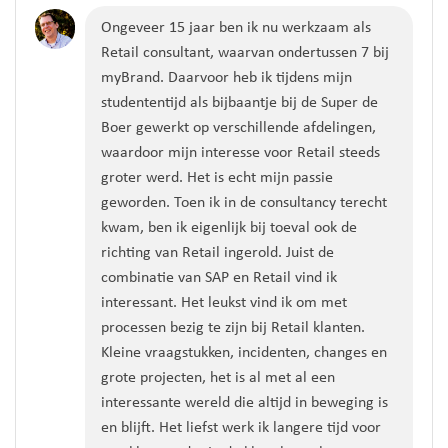
Ongeveer
15
jaar
ben ik
nu
werkzaam als
Retail consultant, waarvan ondertussen 7 bij
myBrand
.
Daarvoor heb ik tijdens mijn
studententijd
als bijbaantje bij de Super de
Boer
gewerkt op verschillende afdelingen,
waardoor mijn interesse voor Retail
steeds
groter werd.
Het is echt mijn passie
geworden.
Toen ik in de consultancy terecht
kwam
, ben ik eigenlijk bij toeval
ook
de
richting van
Retail ingerold.
Juist de
combinatie van SAP en Retail vind ik
interessant.
Het leukst vind ik
om met
processen bezig te zijn bij Retail klanten.
Kleine vraagstukken, incidenten, changes en
grote projecten, het is al met al een
interessante wereld
die altijd in beweging is
en blijft
.
Het liefst werk ik langere tijd voor