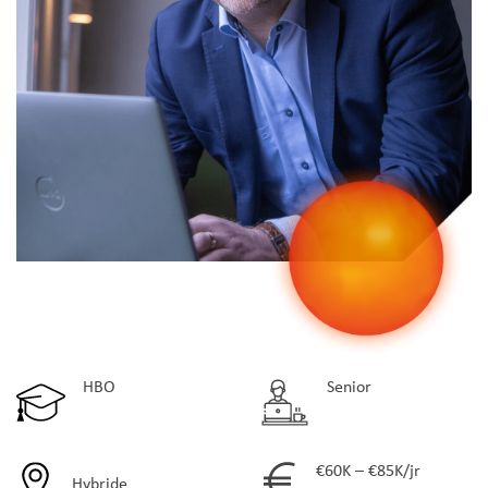
HBO
Senior
€60K – €85K/jr
Hybride