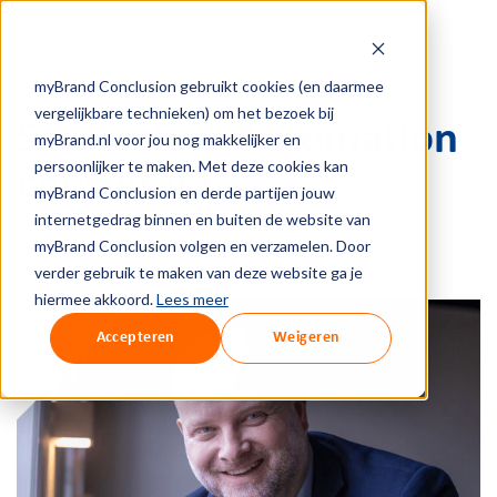
← Vacatures
myBrand Conclusion gebruikt cookies (en daarmee
vergelijkbare technieken) om het bezoek bij
Senior Test Automation
myBrand.nl voor jou nog makkelijker en
persoonlijker te maken. Met deze cookies kan
consultant
myBrand Conclusion en derde partijen jouw
internetgedrag binnen en buiten de website van
Jouw geautomatiseerde testsystemen verbeteren de
myBrand Conclusion volgen en verzamelen. Door
kwaliteit van kritieke bedrijfsprocessen.
verder gebruik te maken van deze website ga je
hiermee akkoord.
Lees meer
Accepteren
Weigeren