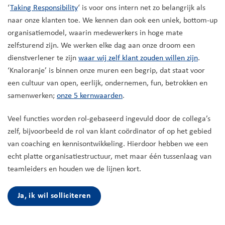
‘
Taking Responsibility
‘ is voor ons intern net zo belangrijk als
naar onze klanten toe. We kennen dan ook een uniek, bottom-up
organisatiemodel, waarin medewerkers in hoge mate
zelfsturend zijn. We werken elke dag aan onze droom een
dienstverlener te zijn
waar wij zelf klant zouden willen zijn
.
‘Knaloranje’ is binnen onze muren een begrip, dat staat voor
een cultuur van open, eerlijk, ondernemen, fun, betrokken en
samenwerken;
onze 5 kernwaarden
.
Veel functies worden rol-gebaseerd ingevuld door de collega’s
zelf, bijvoorbeeld de rol van klant coördinator of op het gebied
van coaching en kennisontwikkeling. Hierdoor hebben we een
echt platte organisatiestructuur, met maar één tussenlaag van
teamleiders en houden we de lijnen kort.
Ja, ik wil solliciteren