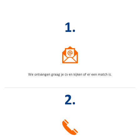
1.
We ontvangen graag je cv en kijken of er een match is.
2.