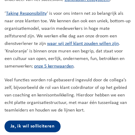
‘
Taking Responsibility
‘ is voor ons intern net zo belangrijk als
naar onze klanten toe. We kennen dan ook een uniek, bottom-up
organisatiemodel, waarin medewerkers in hoge mate
zelfsturend zijn. We werken elke dag aan onze droom een
dienstverlener te zijn
waar wij zelf klant zouden willen zijn
.
‘Knaloranje’ is binnen onze muren een begrip, dat staat voor
een cultuur van open, eerlijk, ondernemen, fun, betrokken en
samenwerken;
onze 5 kernwaarden
.
Veel functies worden rol-gebaseerd ingevuld door de collega’s
zelf, bijvoorbeeld de rol van klant coördinator of op het gebied
van coaching en kennisontwikkeling. Hierdoor hebben we een
echt platte organisatiestructuur, met maar één tussenlaag van
teamleiders en houden we de lijnen kort.
Ja, ik wil solliciteren