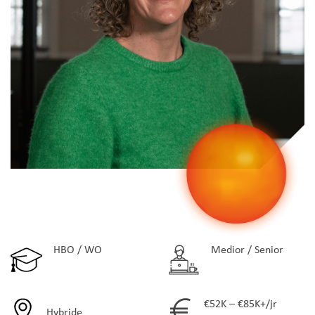
HBO / WO
Medior / Senior
€52K – €85K+/jr
Hybride