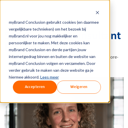
← Vacatures
myBrand Conclusion gebruikt cookies (en daarmee
vergelijkbare technieken) om het bezoek bij
SAP Business consultant
myBrand.nl voor jou nog makkelijker en
persoonlijker te maken. Met deze cookies kan
Finance
myBrand Conclusion en derde partijen jouw
internetgedrag binnen en buiten de website van
De frontrunner tijdens de Discovery-, Prepare- en Explore-
myBrand Conclusion volgen en verzamelen. Door
fase van een SAP-project.
verder gebruik te maken van deze website ga je
hiermee akkoord.
Lees meer
Accepteren
Weigeren